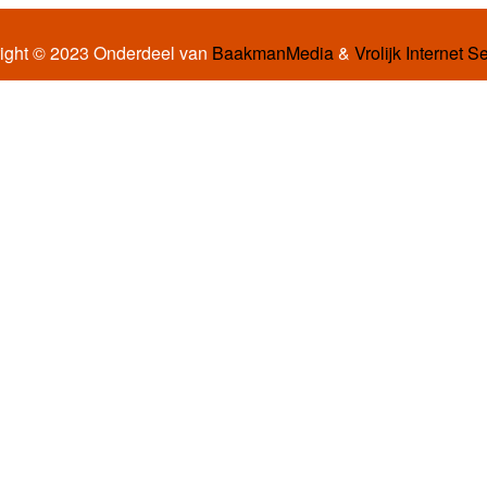
ight © 2023 Onderdeel van
BaakmanMedia
&
Vrolijk Internet S