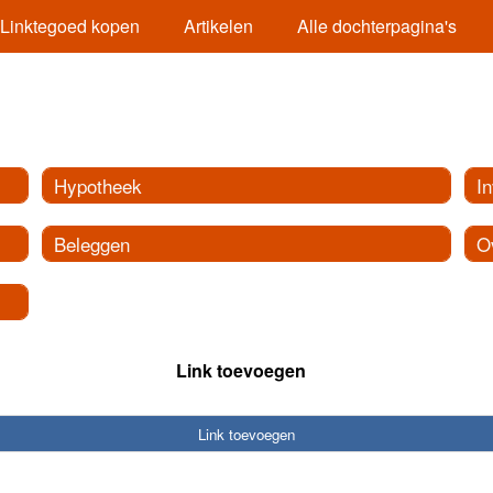
Linktegoed kopen
Artikelen
Alle dochterpagina's
Hypotheek
I
Beleggen
O
Link toevoegen
Link toevoegen