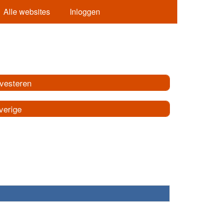
Alle websites
Inloggen
nvesteren
verige